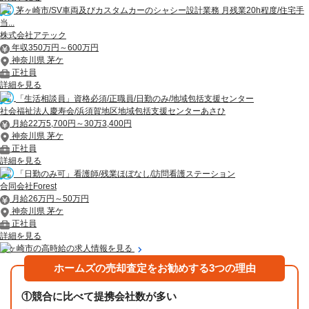
茅ヶ崎市/SV車両及びカスタムカーのシャシー設計業務 月残業20h程度/住宅手
当...
株式会社アテック
年収350万円～600万円
神奈川県 茅ケ
正社員
詳細を見る
「生活相談員」資格必須/正職員/日勤のみ/地域包括支援センター
社会福祉法人慶寿会/浜須賀地区地域包括支援センターあさひ
月給22万5,700円～30万3,400円
神奈川県 茅ケ
正社員
詳細を見る
「日勤のみ可」看護師/残業ほぼなし/訪問看護ステーション
合同会社Forest
月給26万円～50万円
神奈川県 茅ケ
正社員
詳細を見る
茅ヶ崎市の高時給の求人情報を見る
ホームズの売却査定をお勧めする3つの理由
①
競合に比べて提携会社数が多い