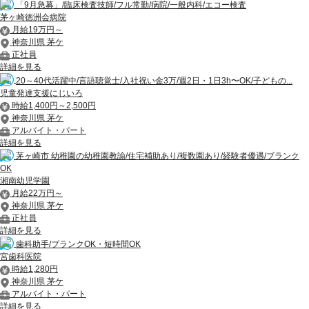
「9月急募」/臨床検査技師/フル常勤/病院/一般内科/エコー検査
茅ヶ崎徳洲会病院
月給19万円～
神奈川県 茅ケ
正社員
詳細を見る
20～40代活躍中/言語聴覚士/入社祝い金3万/週2日・1日3h〜OK/子どもの...
児童発達支援にじいろ
時給1,400円～2,500円
神奈川県 茅ケ
アルバイト・パート
詳細を見る
茅ヶ崎市 幼稚園の幼稚園教諭/住宅補助あり/複数園あり/経験者優遇/ブランク
OK
湘南幼児学園
月給22万円～
神奈川県 茅ケ
正社員
詳細を見る
歯科助手/ブランクOK・短時間OK
宮歯科医院
時給1,280円
神奈川県 茅ケ
アルバイト・パート
詳細を見る