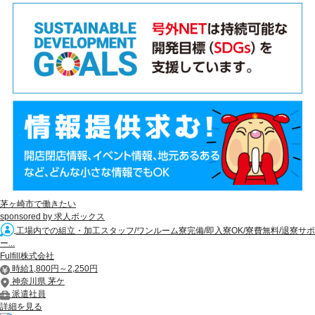
茅ヶ崎市で働きたい
sponsored by 求人ボックス
工場内での組立・加工スタッフ/ワンルーム寮完備/即入寮OK/寮費無料/退寮サポ
ー...
Fulfill株式会社
時給1,800円～2,250円
神奈川県 茅ケ
派遣社員
詳細を見る