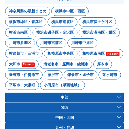
神奈川県の最新まとめ
横浜市中区・西区
横浜市緑区・青葉区
横浜市港北区
横浜市保土ケ谷区
横浜市南区
横浜市磯子区・金沢区
横浜市港南区・栄区
川崎市多摩区
川崎市宮前区
川崎市中原区
横須賀市・三浦市
相模原市中央区
相模原市南区
Re-start
大和市
海老名市・座間市・綾瀬市
厚木市
Re-start
秦野市・伊勢原市
藤沢市
鎌倉市・逗子市
茅ヶ崎市
平塚市・大磯町
小田原市（県西地域）
中部
関西
中国・四国
九州・沖縄