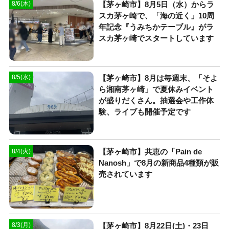
【茅ヶ崎市】8月5日（水）からラ
8/6(木)
スカ茅ヶ崎で、「海の近く」10周
年記念『うみちかテーブル』がラ
スカ茅ヶ崎でスタートしています
【茅ヶ崎市】8月は毎週末、「そよ
8/5(水)
ら湘南茅ヶ崎」で夏休みイベント
が盛りだくさん。抽選会や工作体
験、ライブも開催予定です
【茅ヶ崎市】共恵の「Pain de
8/4(火)
Nanosh」で8月の新商品4種類が販
売されています
【茅ヶ崎市】8月22日(土)・23日
8/3(月)