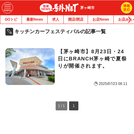
茅ヶ崎市
GOトピ
最新News
求人
開店/閉店
お店News
お店みち
キッチンカーフェスティバルの記事一覧
【茅ヶ崎市】8月23日・24
日にBRANCH茅ヶ崎で夏祭
りが開催されます。
2025/07/23 06:11
1 / 1
1