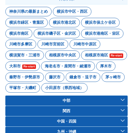
神奈川県の最新まとめ
横浜市中区・西区
横浜市緑区・青葉区
横浜市港北区
横浜市保土ケ谷区
横浜市南区
横浜市磯子区・金沢区
横浜市港南区・栄区
川崎市多摩区
川崎市宮前区
川崎市中原区
横須賀市・三浦市
相模原市中央区
相模原市南区
Re-start
大和市
海老名市・座間市・綾瀬市
厚木市
Re-start
秦野市・伊勢原市
藤沢市
鎌倉市・逗子市
茅ヶ崎市
平塚市・大磯町
小田原市（県西地域）
中部
関西
中国・四国
九州・沖縄