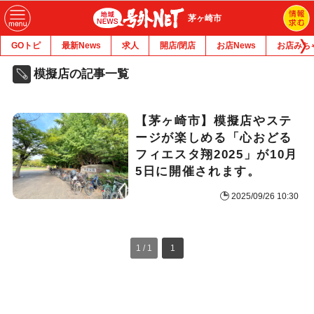
茅ヶ崎市
GOトピ
最新News
求人
開店/閉店
お店News
お店みち
模擬店の記事一覧
【茅ヶ崎市】模擬店やステ
ージが楽しめる「心おどる
フィエスタ翔2025」が10月
5日に開催されます。
2025/09/26 10:30
1 / 1
1