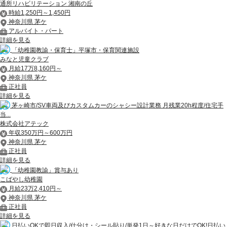
通所リハビリテーション 湘南の丘
時給1,250円～1,450円
神奈川県 茅ケ
アルバイト・パート
詳細を見る
「幼稚園教諭・保育士」平塚市・保育関連施設
みなと児童クラブ
月給17万8,160円～
神奈川県 茅ケ
正社員
詳細を見る
茅ヶ崎市/SV車両及びカスタムカーのシャシー設計業務 月残業20h程度/住宅手
当...
株式会社アテック
年収350万円～600万円
神奈川県 茅ケ
正社員
詳細を見る
「幼稚園教諭」賞与あり
こばやし幼稚園
月給23万2,410円～
神奈川県 茅ケ
正社員
詳細を見る
日払いOKで即日収入/仕分け・シール貼り/単発1日～好きな日だけでOK!日払い