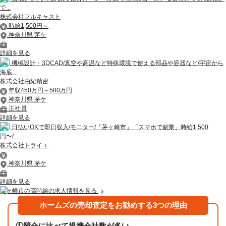
で...
株式会社フルキャスト
時給1,500円～
神奈川県 茅ケ
詳細を見る
機械設計・3DCAD/真空や高温など特殊環境で使える部品や容器など/宇宙から
海底...
株式会社由紀精密
年収450万円～580万円
神奈川県 茅ケ
正社員
詳細を見る
日払いOKで即日収入/モニター/「茅ヶ崎市」「スマホで副業」時給1,500
円〜/...
株式会社トライエ
神奈川県 茅ケ
詳細を見る
茅ヶ崎市の高時給の求人情報を見る
ホームズの売却査定をお勧めする3つの理由
①
競合に比べて提携会社数が多い