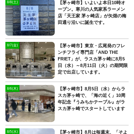
【茅ヶ崎市】いよいよ本日10時オ
8/8(土)
ープン。寒川の人気家系ラーメン
店「天王家 茅ヶ崎店」が矢畑の梅
田通り沿いに誕生です。
【茅ヶ崎市】東京・広尾発のフレ
8/7(金)
ンチフライ専門店「AND THE
FRIET」が、ラスカ茅ヶ崎に8月5
日（水）～8月11日（火）の期間限
定で出店しています。
【茅ヶ崎市】8月5日（水）からラ
8/6(木)
スカ茅ヶ崎で、「海の近く」10周
年記念『うみちかテーブル』がラ
スカ茅ヶ崎でスタートしています
【茅ヶ崎市】8月は毎週末、「そよ
8/5(水)