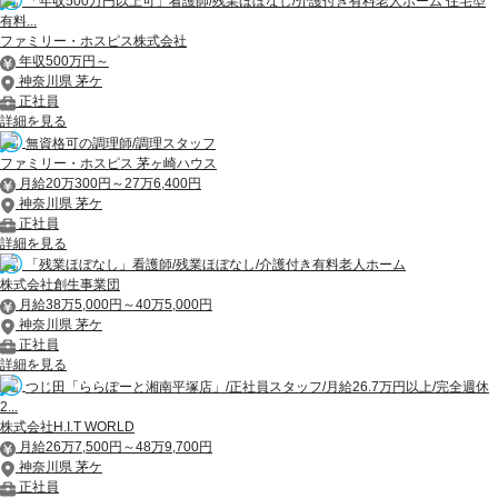
「年収500万円以上可」看護師/残業ほぼなし/介護付き有料老人ホーム 住宅型
有料...
ファミリー・ホスピス株式会社
年収500万円～
神奈川県 茅ケ
正社員
詳細を見る
無資格可の調理師/調理スタッフ
ファミリー・ホスピス 茅ヶ崎ハウス
月給20万300円～27万6,400円
神奈川県 茅ケ
正社員
詳細を見る
「残業ほぼなし」看護師/残業ほぼなし/介護付き有料老人ホーム
株式会社創生事業団
月給38万5,000円～40万5,000円
神奈川県 茅ケ
正社員
詳細を見る
つじ田「ららぽーと湘南平塚店」/正社員スタッフ/月給26.7万円以上/完全週休
2...
株式会社H.I.T WORLD
月給26万7,500円～48万9,700円
神奈川県 茅ケ
正社員