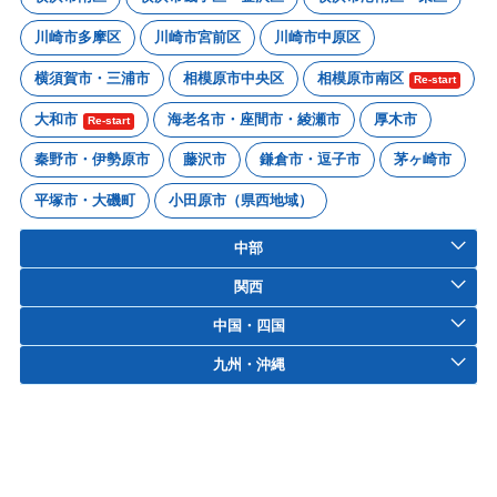
川崎市多摩区
川崎市宮前区
川崎市中原区
横須賀市・三浦市
相模原市中央区
相模原市南区
Re-start
大和市
海老名市・座間市・綾瀬市
厚木市
Re-start
秦野市・伊勢原市
藤沢市
鎌倉市・逗子市
茅ヶ崎市
平塚市・大磯町
小田原市（県西地域）
中部
関西
中国・四国
九州・沖縄