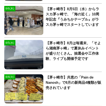
【茅ヶ崎市】8月5日（水）からラ
8/6(木)
スカ茅ヶ崎で、「海の近く」10周
年記念『うみちかテーブル』がラ
スカ茅ヶ崎でスタートしています
【茅ヶ崎市】8月は毎週末、「そよ
8/5(水)
ら湘南茅ヶ崎」で夏休みイベント
が盛りだくさん。抽選会や工作体
験、ライブも開催予定です
【茅ヶ崎市】共恵の「Pain de
8/4(火)
Nanosh」で8月の新商品4種類が販
売されています