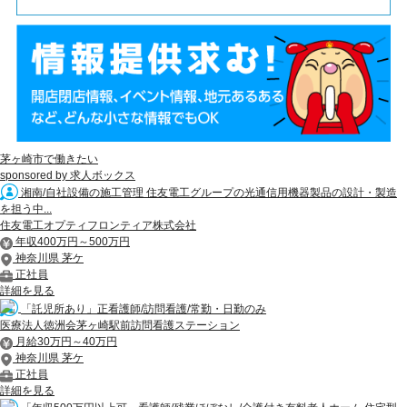
茅ヶ崎市で働きたい
sponsored by 求人ボックス
湘南/自社設備の施工管理 住友電工グループの光通信用機器製品の設計・製造
を担う中...
住友電工オプティフロンティア株式会社
年収400万円～500万円
神奈川県 茅ケ
正社員
詳細を見る
「託児所あり」正看護師/訪問看護/常勤・日勤のみ
医療法人徳洲会茅ヶ崎駅前訪問看護ステーション
月給30万円～40万円
神奈川県 茅ケ
正社員
詳細を見る