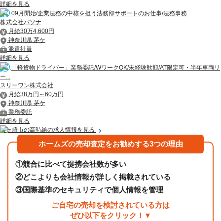
詳細を見る
09月開始/企業法務の中核を担う法務部サポートのお仕事/法務事務
株式会社パソナ
月給30万4,600円
神奈川県 茅ケ
派遣社員
詳細を見る
「軽貨物ドライバー」業務委託/WワークOK/未経験歓迎/AT限定可・半年車両リ
ー...
スリーワン株式会社
月給38万円～60万円
神奈川県 茅ケ
業務委託
詳細を見る
茅ヶ崎市の高時給の求人情報を見る
ホームズの売却査定をお勧めする3つの理由
①
競合に比べて提携会社数が多い
②
どこよりも会社情報が詳しく掲載されている
③
国際基準のセキュリティで個人情報を管理
ご自宅の売却を検討されている方は
ぜひ以下をクリック！▼