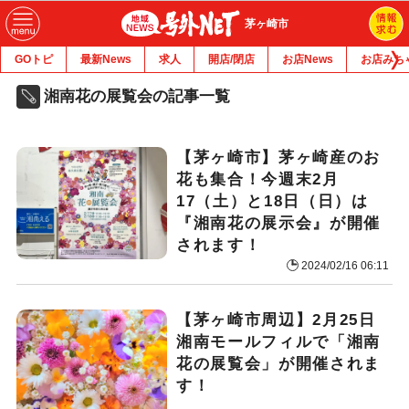
茅ヶ崎市
GOトピ
最新News
求人
開店/閉店
お店News
お店みち
湘南花の展覧会の記事一覧
【茅ヶ崎市】茅ヶ崎産のお
花も集合！今週末2月
17（土）と18日（日）は
『湘南花の展示会』が開催
されます！
2024/02/16 06:11
【茅ヶ崎市周辺】2月25日
湘南モールフィルで「湘南
花の展覧会」が開催されま
す！