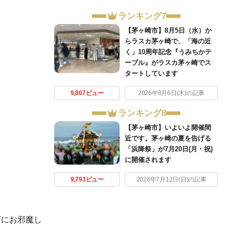
ランキング7
【茅ヶ崎市】8月5日（水）か
らラスカ茅ヶ崎で、「海の近
く」10周年記念『うみちかテ
ーブル』がラスカ茅ヶ崎でス
タートしています
9,807ビュー
2026年8月6日(木)の記事
ランキング8
【茅ヶ崎市】いよいよ開催間
近です。茅ヶ崎の夏を告げる
「浜降祭」が7月20日(月・祝)
に開催されます
9,793ビュー
2026年7月12日(日)の記事
店にお邪魔し