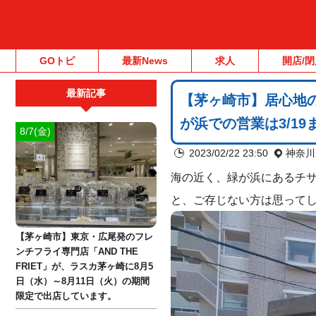
GOトピ
最新News
求人
開店/閉
最新記事
【茅ヶ崎市】居心地のい
が浜での営業は3/19
8/7(金)
2023/02/22 23:50
神奈川
海の近く、緑が浜にあるチサンマ
と、ご存じない方は思って
【茅ヶ崎市】東京・広尾発のフレ
ンチフライ専門店「AND THE
FRIET」が、ラスカ茅ヶ崎に8月5
日（水）～8月11日（火）の期間
限定で出店しています。