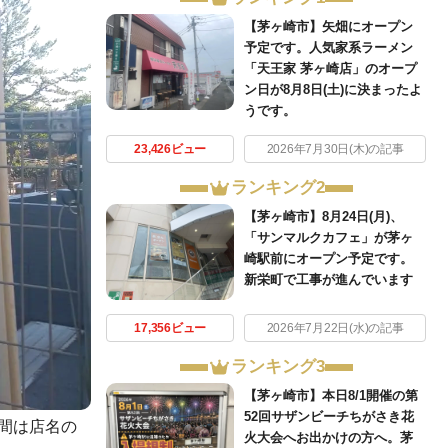
【茅ヶ崎市】矢畑にオープン
予定です。人気家系ラーメン
「天王家 茅ヶ崎店」のオープ
ン日が8月8日(土)に決まったよ
うです。
23,426ビュー
2026年7月30日(木)の記事
ランキング2
【茅ヶ崎市】8月24日(月)、
「サンマルクカフェ」が茅ヶ
崎駅前にオープン予定です。
新栄町で工事が進んでいます
17,356ビュー
2026年7月22日(水)の記事
ランキング3
【茅ヶ崎市】本日8/1開催の第
52回サザンビーチちがさき花
間は店名の
火大会へお出かけの方へ。茅