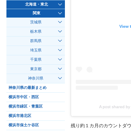
北海道・東北
関東
茨城県
View 
栃木県
群馬県
埼玉県
千葉県
東京都
神奈川県
神奈川県の最新まとめ
横浜市中区・西区
A post shared by
横浜市緑区・青葉区
横浜市港北区
残り約１カ月のカウントダ
横浜市保土ケ谷区