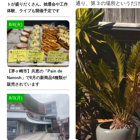
通り、第３の場所というだけ
トが盛りだくさん。抽選会や工作
体験、ライブも開催予定です
8/4(火)
【茅ヶ崎市】共恵の「Pain de
Nanosh」で8月の新商品4種類が
販売されています
8/3(月)