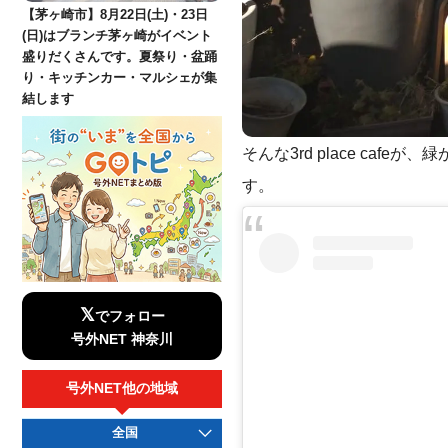
【茅ヶ崎市】8月22日(土)・23日
(日)はブランチ茅ヶ崎がイベント
盛りだくさんです。夏祭り・盆踊
り・キッチンカー・マルシェが集
結します
そんな3rd place ca
す。
𝕏
でフォロー
号外NET 神奈川
号外NET他の地域
全国