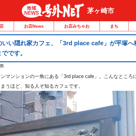
茅ヶ崎市
店
お店News
お店みちゃお
まち
い隠れ家カフェ、「3rd place cafe」が平塚
までです。
県
ンションの一角にある「3rd place cafe」。こんなとこ
しまうほど、知る人ぞ知るカフェです。