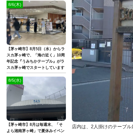
8/6(木)
【茅ヶ崎市】8月5日（水）からラ
スカ茅ヶ崎で、「海の近く」10周
年記念『うみちかテーブル』がラ
スカ茅ヶ崎でスタートしています
8/5(水)
【茅ヶ崎市】8月は毎週末、「そ
店内は、2人掛けのテーブル
よら湘南茅ヶ崎」で夏休みイベン