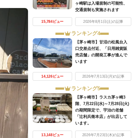
ヶ崎駅は入場規制の可能性、
交通規制も実施されます
15,784ビュー
2026年8月1日(土)の記事
ランキング4
【茅ヶ崎市】甘沼の松風台入
口交差点付近、「日用雑貨販
売店舗」の開発工事が進んで
います
14,126ビュー
2026年7月13日(月)の記事
ランキング5
【茅ヶ崎市】ラスカ茅ヶ崎3
階、7月22日(水)～7月28日(火)
の期間限定で、宇治の老舗
「辻利兵衛本店」が出店して
います。
13,148ビュー
2026年7月23日(木)の記事