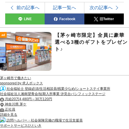
前の記事へ
記事一覧へ
次の記事へ
LINE
Facebook
旧Twitter
【茅ヶ崎市限定】全員に豪華
ad
選べる3種のギフトをプレゼン
ト♪
茅ヶ崎市で働きたい
sponsored by 求人ボックス
社会福祉士 登録必須/生活相談員/残業少なめ/ショートステイ事業所
社会福祉法人湘南望青会/短期入所事業 汐見台パシフィックステージ
月給20万4,480円～30万120円
神奈川県 茅ケ
正社員
詳細を見る
訪問ヘルパー・社会保険完備の職場で生活支援員
サポートサービスひといき