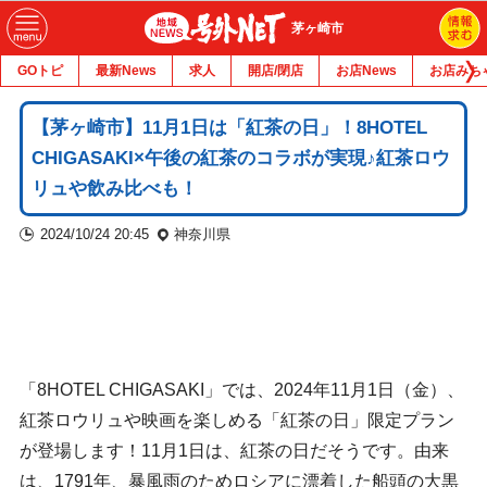
茅ヶ崎市
GOトピ
最新News
求人
開店/閉店
お店News
お店みち
【茅ヶ崎市】11月1日は「紅茶の日」！8HOTEL
CHIGASAKI×午後の紅茶のコラボが実現♪紅茶ロウ
リュや飲み比べも！
2024/10/24 20:45
神奈川県
「8HOTEL CHIGASAKI」では、2024年11月1日（金）、
紅茶ロウリュや映画を楽しめる「紅茶の日」限定プラン
が登場します！11月1日は、紅茶の日だそうです。由来
は、1791年、暴風雨のためロシアに漂着した船頭の大黒