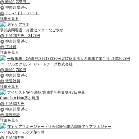
時給1,225円～
神奈川県 茅ケ
アルバイト・パート
詳細を見る
居宅ケアマネ
寒川訪問看護・介護センターなごやか
月給28万円～31万円
神奈川県 茅ケ
正社員
詳細を見る
一般事務・OA事務/8月17時30分定時財団法人の事務で働こう 月収26万円
パーソルエクセルHRパートナーズ株式会社
時給1,700円
神奈川県 茅ケ
派遣社員
詳細を見る
アイリスト/茅ケ崎駅/業務委託募集/8月7日更新
Carrefour Noa茅ヶ崎店
月給33万円
神奈川県 茅ケ
業務委託
詳細を見る
在宅ケアマネージャー・社会保険完備の職場でケアマネジャー
へいあんホームケア茅ヶ崎
月給26万円～