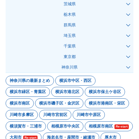
茨城県
栃木県
群馬県
埼玉県
千葉県
東京都
神奈川県
神奈川県の最新まとめ
横浜市中区・西区
横浜市緑区・青葉区
横浜市港北区
横浜市保土ケ谷区
横浜市南区
横浜市磯子区・金沢区
横浜市港南区・栄区
川崎市多摩区
川崎市宮前区
川崎市中原区
横須賀市・三浦市
相模原市中央区
相模原市南区
Re-start
大和市
海老名市・座間市・綾瀬市
厚木市
Re-start