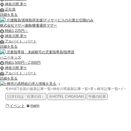
神奈川県 茅ケ
正社員
詳細を見る
介護職員/資格取得支援/デイサービスの介護士/日勤のみ
株式会社マザー湘南/療養通所マザー
時給1,225円～
神奈川県 茅ケ
アルバイト・パート
詳細を見る
児童指導員・未経験可の児童指導員/指導員
ハニーキッズ
時給1,500円～2,000円
神奈川県 茅ケ
アルバイト・パート
詳細を見る
茅ヶ崎市の高時給の求人情報を見る
号外NET全国の最新記事一覧
>
神奈川県最新記事一覧
>
茅ヶ崎市記事一覧
>
イベン
11月1日は「紅茶の日」
８HOTEL CHIGASAKI
午後の紅茶
イベント
marin