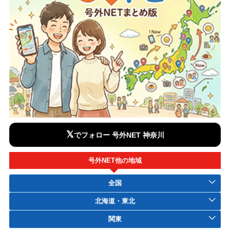
𝕏
でフォロー 号外NET 神奈川
号外NET他の地域
全国
北海道・東北
関東