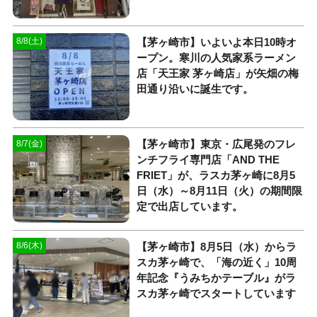
【茅ヶ崎市】いよいよ本日10時オ
8/8(土)
ープン。寒川の人気家系ラーメン
店「天王家 茅ヶ崎店」が矢畑の梅
田通り沿いに誕生です。
【茅ヶ崎市】東京・広尾発のフレ
8/7(金)
ンチフライ専門店「AND THE
FRIET」が、ラスカ茅ヶ崎に8月5
日（水）～8月11日（火）の期間限
定で出店しています。
【茅ヶ崎市】8月5日（水）からラ
8/6(木)
スカ茅ヶ崎で、「海の近く」10周
年記念『うみちかテーブル』がラ
スカ茅ヶ崎でスタートしています