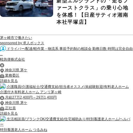
新型エルグランドの「走るフ
ァーストクラス」の乗り心地
を体感！【日産サティオ湘南
本社平塚店】
茅ヶ崎市で働きたい
sponsored by 求人ボックス
ドライバー/配達/軽作業・物流系 事前予約制の相談会 勤務日数·時間は完全自由
...
軽急便株式会社
神奈川県 茅ケ
業務委託
詳細を見る
介護職員/介護福祉士/交通費支給/担当者オススメ/未経験歓迎/有料老人ホーム
介護付き有料老人ホーム アンリ茅ヶ崎
月給27万2,400円～29万1,400円
神奈川県 茅ケ
正社員
詳細を見る
生活相談員/ブランクOK/交通費支給/住宅補助あり/特別養護老人ホーム/ヘルパ
ー
特別養護老人ホーム つるみね