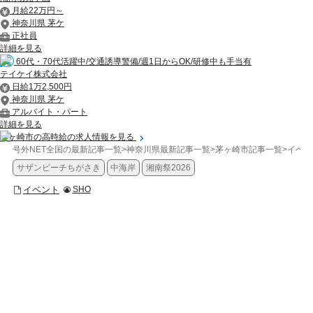
月給22万円～
神奈川県 茅ケ
正社員
詳細を見る
60代・70代活躍中/交通誘導警備/週1日からOK/研修中も手当有
テイケイ株式会社
日給1万2,500円
神奈川県 茅ケ
アルバイト・パート
詳細を見る
茅ヶ崎市の高時給の求人情報を見る
号外NET全国の最新記事一覧
>
神奈川県最新記事一覧
>
茅ヶ崎市記事一覧
>
イベン
サザンビーチちがさき
中海岸
湘南祭2026
イベント
SHO