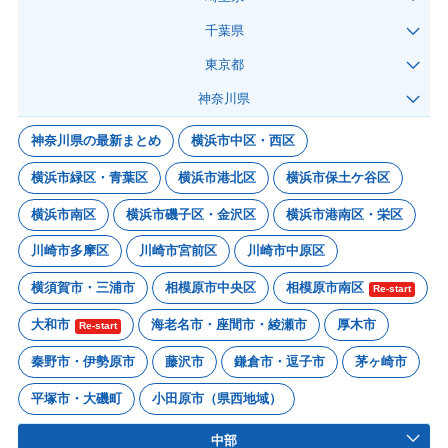
千葉県
東京都
神奈川県
神奈川県の最新まとめ
横浜市中区・西区
横浜市緑区・青葉区
横浜市港北区
横浜市保土ケ谷区
横浜市南区
横浜市磯子区・金沢区
横浜市港南区・栄区
川崎市多摩区
川崎市宮前区
川崎市中原区
横須賀市・三浦市
相模原市中央区
相模原市南区
Re-start
大和市
海老名市・座間市・綾瀬市
厚木市
Re-start
秦野市・伊勢原市
藤沢市
鎌倉市・逗子市
茅ヶ崎市
平塚市・大磯町
小田原市（県西地域）
中部