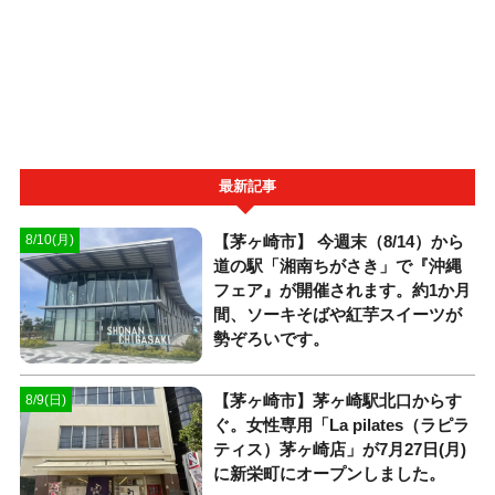
最新記事
【茅ヶ崎市】 今週末（8/14）から
8/10(月)
道の駅「湘南ちがさき」で『沖縄
フェア』が開催されます。約1か月
間、ソーキそばや紅芋スイーツが
勢ぞろいです。
【茅ヶ崎市】茅ヶ崎駅北口からす
8/9(日)
ぐ。女性専用「La pilates（ラピラ
ティス）茅ヶ崎店」が7月27日(月)
に新栄町にオープンしました。