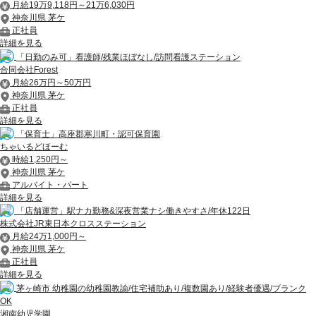
月給19万9,118円～21万6,030円
神奈川県 茅ケ
正社員
詳細を見る
「日勤のみ可」看護師/残業ほぼなし/訪問看護ステーション
合同会社Forest
月給26万円～50万円
神奈川県 茅ケ
正社員
詳細を見る
「保育士」高座郡寒川町・認可保育園
ちゃいるどほーむ
時給1,250円～
神奈川県 茅ケ
アルバイト・パート
詳細を見る
「店舗運営」駅ナカ勤務&深夜営業ナシ働きやすさ/年休122日
株式会社JR東日本クロスステーション
月給24万1,000円～
神奈川県 茅ケ
正社員
詳細を見る
茅ヶ崎市 幼稚園の幼稚園教諭/住宅補助あり/複数園あり/経験者優遇/ブランク
OK
湘南幼児学園