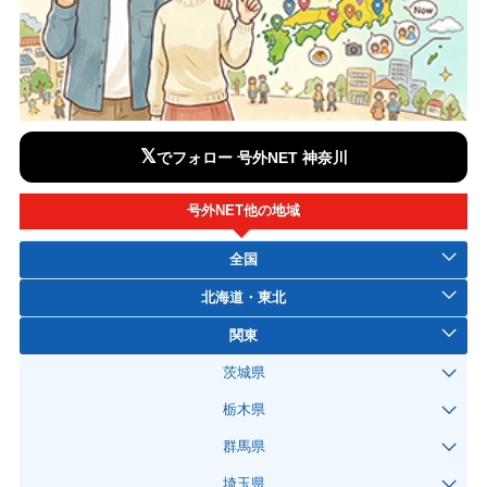
𝕏
でフォロー 号外NET 神奈川
号外NET他の地域
全国
北海道・東北
関東
茨城県
栃木県
群馬県
埼玉県