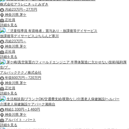
株式会社アラレにきっとみずき
月給23万円～27万円
神奈川県 茅ケ
正社員
詳細を見る
「児童指導員 有資格者」賞与あり・放課後等デイサービス
放課後等デイサービスぷちらんど寒川
月給23万円～
神奈川県 茅ケ
正社員
詳細を見る
茅ケ崎/真空装置のフィールドエンジニア 半導体製造に欠かせない技術/福利厚
生/プ...
アルバックテクノ株式会社
年収600万円～720万円
神奈川県 茅ケ
正社員
詳細を見る
生活相談員/ブランクOK/交通費支給/夜勤なし/介護老人保健施設/ヘルパー
介護老人保健施設ケアパーク湘南台
時給1,330円～1,460円
神奈川県 茅ケ
アルバイト・パート
詳細を見る