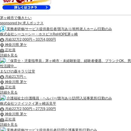
茅ヶ崎市で働きたい
sponsored by 求人ボックス
実務者研修/サービス提供責任者/賞与あり/有料老人ホーム/日勤のみ
株式会社シーユーシー・ホスピスReHOPE茅ヶ崎
月給32万2,000円～33万4,000円
神奈川県 茅ケ
正社員
詳細を見る
「保育士・児童指導員」茅ヶ崎市・未経験歓迎、経験者優遇、ブランクOK、男
性活躍中...
まなびの森キラリ辻堂
月給21万円～
神奈川県 茅ケ
正社員
詳細を見る
介護福祉士/介護職員・ヘルパー/賞与あり/訪問入浴事業所/日勤のみ
株式会社ツクイツクイ茅ヶ崎浜見平
月給22万2,500円～27万9,100円
神奈川県 茅ケ
正社員
詳細を見る
実務者研修/サービス提供責任者/訪問介護事業所/日勤のみ