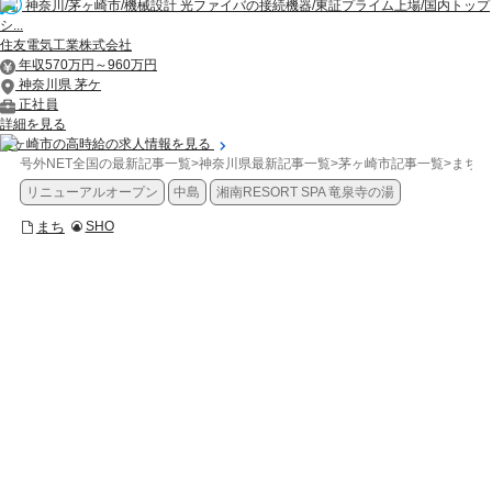
神奈川/茅ヶ崎市/機械設計 光ファイバの接続機器/東証プライム上場/国内トップ
シ...
住友電気工業株式会社
年収570万円～960万円
神奈川県 茅ケ
正社員
詳細を見る
茅ヶ崎市の高時給の求人情報を見る
号外NET全国の最新記事一覧
>
神奈川県最新記事一覧
>
茅ヶ崎市記事一覧
>
まち
>
リニューアルオープン
中島
湘南RESORT SPA 竜泉寺の湯
まち
SHO