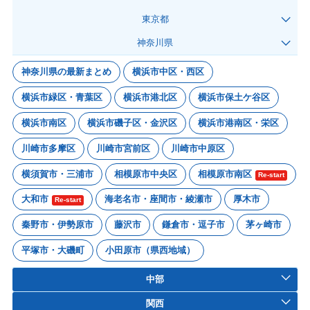
東京都
神奈川県
神奈川県の最新まとめ
横浜市中区・西区
横浜市緑区・青葉区
横浜市港北区
横浜市保土ケ谷区
横浜市南区
横浜市磯子区・金沢区
横浜市港南区・栄区
川崎市多摩区
川崎市宮前区
川崎市中原区
横須賀市・三浦市
相模原市中央区
相模原市南区
Re-start
大和市
海老名市・座間市・綾瀬市
厚木市
Re-start
秦野市・伊勢原市
藤沢市
鎌倉市・逗子市
茅ヶ崎市
平塚市・大磯町
小田原市（県西地域）
中部
関西