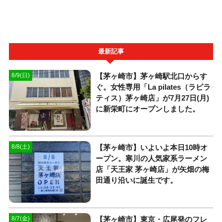
最新記事
【茅ヶ崎市】茅ヶ崎駅北口からす
8/9(日)
ぐ。女性専用「La pilates（ラピラ
ティス）茅ヶ崎店」が7月27日(月)
に新栄町にオープンしました。
【茅ヶ崎市】いよいよ本日10時オ
8/8(土)
ープン。寒川の人気家系ラーメン
店「天王家 茅ヶ崎店」が矢畑の梅
田通り沿いに誕生です。
【茅ヶ崎市】東京・広尾発のフレ
8/7(金)