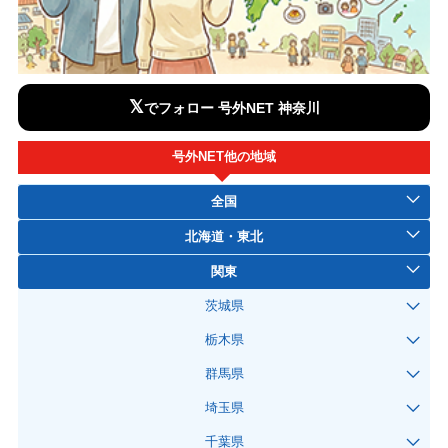
𝕏
でフォロー 号外NET 神奈川
号外NET他の地域
全国
北海道・東北
関東
茨城県
栃木県
群馬県
埼玉県
千葉県