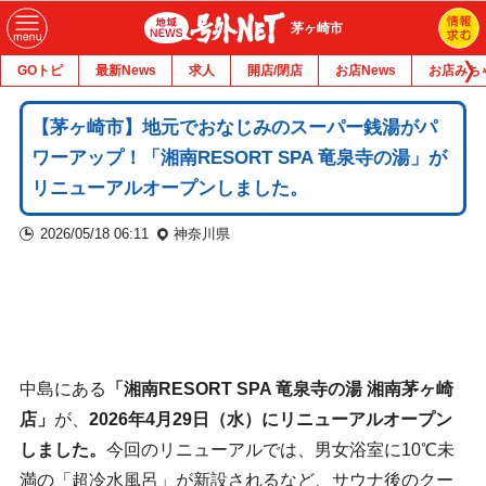
茅ヶ崎市
GOトピ
最新News
求人
開店/閉店
お店News
お店みち
【茅ヶ崎市】地元でおなじみのスーパー銭湯がパ
ワーアップ！「湘南RESORT SPA 竜泉寺の湯」が
リニューアルオープンしました。
2026/05/18 06:11
神奈川県
中島にある
「湘南RESORT SPA 竜泉寺の湯 湘南茅ヶ崎
店」
が、
2026年4月29日（水）にリニューアルオープン
しました。
今回のリニューアルでは、男女浴室に10℃未
満の「超冷水風呂」が新設されるなど、サウナ後のクー